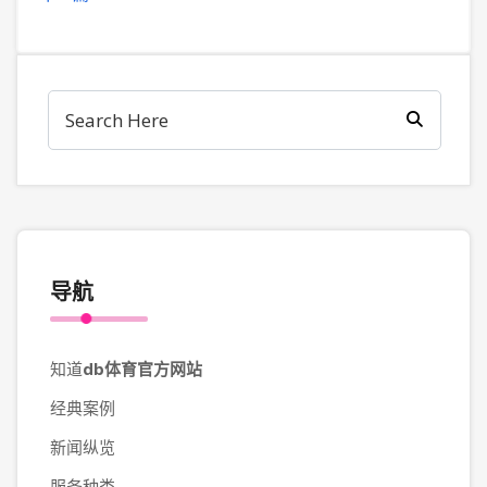
导航
知道
db体育官方网站
经典案例
新闻纵览
服务种类