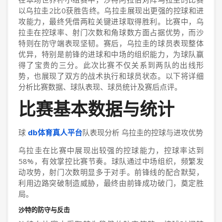
以乌拉圭2比0获胜告终。乌拉圭展现出更强的控球和进
攻能力，最终凭借两粒关键进球取得胜利。比赛中，乌
拉圭在控球率、射门次数和角球数方面占据优势，而沙
特则在防守端表现坚韧。赛后，乌拉圭的球员表现整体
优异，特别是前锋的进球和中场的组织能力，为球队赢
得了宝贵的三分。此次比赛不仅关系到两队的出线形
势，也展现了双方的战术执行和球员状态。以下将详细
分析比赛数据、球队表现、球员统计及赛后点评。
比赛基本数据与统计
球
db体育真人平台
队表现分析 乌拉圭的控球与进攻优势
乌拉圭在比赛中展现出较强的控球能力，控球率达到
58%，有效掌控比赛节奏。球队通过中场组织，频繁发
动攻势，射门次数明显多于对手。前锋线的配合默契，
利用边路突破制造威胁，最终由前锋成功破门，奠定胜
局。
沙特的防守与反击