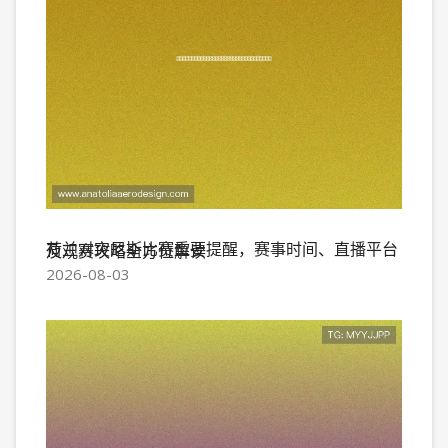
荷兰对突尼斯比赛重要提醒，赛事时间、直播平台及观赛攻略全方位解读
2026-08-03