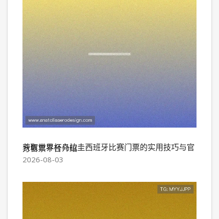
获取世界杯乌拉圭西班牙比赛门票的实用技巧与官方售票平台介绍
2026-08-03