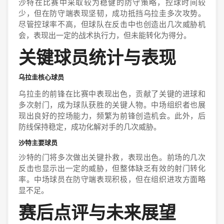
沙特在比赛中采取较为稳健的防守策略，控球时间较
少，但在防守端表现坚韧，成功抵挡乌拉圭多次攻势。
尽管控球率不高，但球队在反击中也创造出几次威胁机
会，表现出一定的战术执行力，但未能转化为得分。
关键球员统计与表现
乌拉圭核心球员
乌拉圭的前锋在比赛中表现出色，贡献了关键的进球和
多次射门，成为球队获胜的关键人物。中场组织者也展
现出良好的控场能力，频繁为前锋创造机会。此外，后
防线保持稳定，成功化解对手的几次威胁。
沙特主要球员
沙特的门将多次做出关键扑救，表现出色。前场的几次
反击也显示出一定的威胁，但整体缺乏有效的射门转化
率。中场球员在防守端表现积极，但在组织进攻方面略
显不足。
赛后点评与未来展望