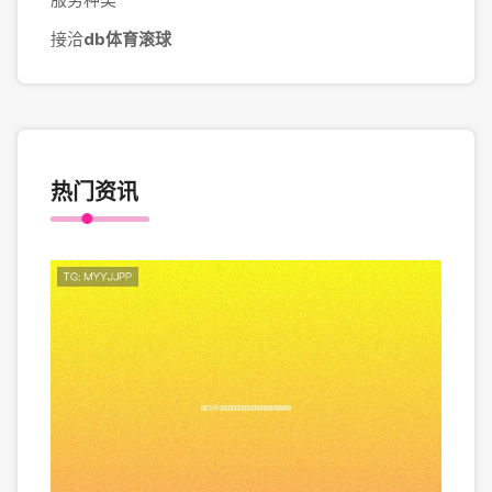
接洽
db体育滚球
热门资讯