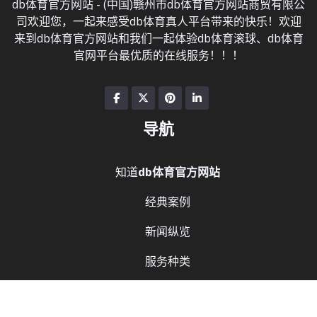
db体育官方网站 - (中国)赣州市db体育官方网站商贸有限公
司欢迎您，一起来感受db体育真人平台带来的快乐！欢迎
来到db体育官方网站和我们一起体验db体育滚球、db体育
官网平台最优质的在线服务！！！
导航
知道
db体育官方网站
经典案例
新闻纵览
服务种类
接洽
db体育滚球