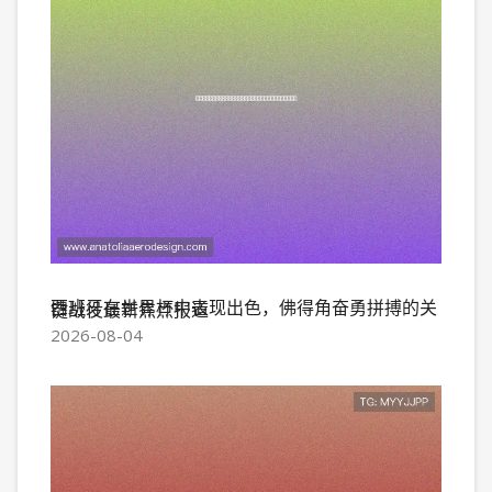
西班牙在世界杯中表现出色，佛得角奋勇拼搏的关键战役最新焦点报道
2026-08-04