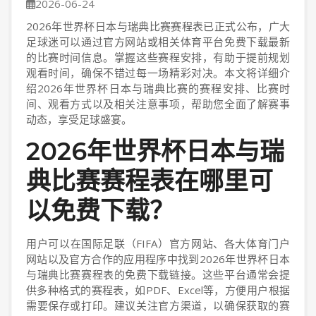
2026-06-24
2026年世界杯日本与瑞典比赛赛程表已正式公布，广大
足球迷可以通过官方网站或相关体育平台免费下载最新
的比赛时间信息。掌握这些赛程安排，有助于提前规划
观看时间，确保不错过每一场精彩对决。本文将详细介
绍2026年世界杯日本与瑞典比赛的赛程安排、比赛时
间、观看方式以及相关注意事项，帮助您全面了解赛事
动态，享受足球盛宴。
2026年世界杯日本与瑞
典比赛赛程表在哪里可
以免费下载？
用户可以在国际足联（FIFA）官方网站、各大体育门户
网站以及官方合作的应用程序中找到2026年世界杯日本
与瑞典比赛赛程表的免费下载链接。这些平台通常会提
供多种格式的赛程表，如PDF、Excel等，方便用户根据
需要保存或打印。建议关注官方渠道，以确保获取的赛