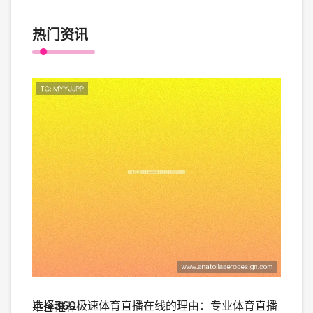
热门资讯
选择360极速体育直播在线的理由：专业体育直播平台推荐