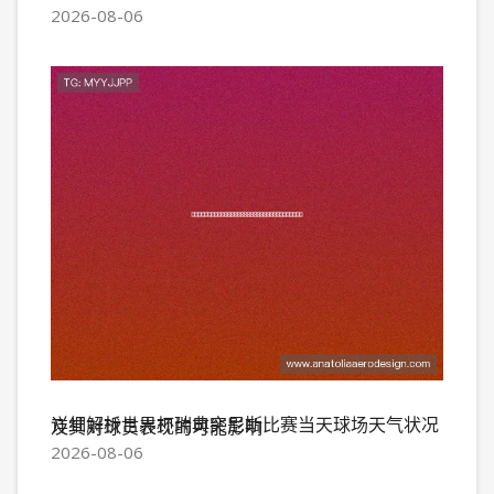
2026-08-06
详细解析世界杯瑞典突尼斯比赛当天球场天气状况及其对球员表现的可能影响
2026-08-06