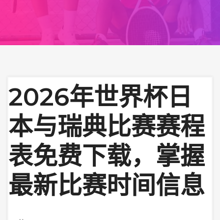
2026年世界杯日
本与瑞典比赛赛程
表免费下载，掌握
最新比赛时间信息