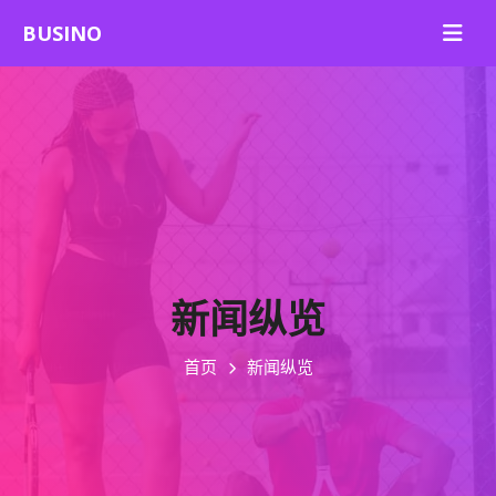
新闻纵览
首页
新闻纵览