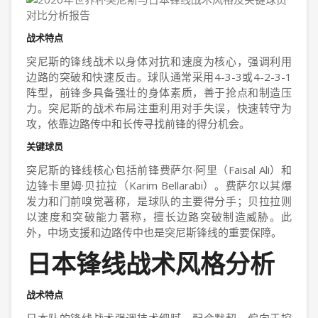
战术特点
突尼斯的锋线战术以身体对抗和速度为核心，强调利用
边路的突破和快速反击。球队通常采用4-3-3或4-2-3-1
阵型，前锋多具备强壮的身体素质，善于抢点和制造压
力。突尼斯的战术布局注重利用对手失误，快速转守为
攻，依靠边路传中和长传寻找前锋的得分机会。
关键球员
突尼斯的锋线核心包括前锋费萨尔·阿里（Faisal Ali）和
边锋卡里姆·贝拉拉（Karim Bellarabi）。费萨尔以其爆
发力和门前嗅觉著称，是球队的主要得分手；贝拉拉则
以速度和突破能力著称，擅长边路突破制造威胁。此
外，中场支援和边路传中也是突尼斯锋线的重要保障。
日本锋线战术风格分析
战术特点