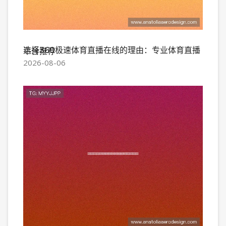
选择360极速体育直播在线的理由：专业体育直播平台推荐
2026-08-06