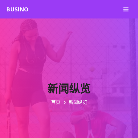
新闻纵览
首页
新闻纵览