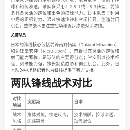
日本队的锋线战术强调技术细腻、配合默契，偏向于控
球和短传渗透。球队多采用4-2-3-1或4-3-3阵型，前锋
多具备灵活的跑位和出色的控球能力。日本队善于利用
中场的组织能力，通过快速传递和空间拉开，创造射门
机会。整体战术更注重控场和逐步渗透对手防线。
关键球员
日本的锋线核心包括前锋南野拓实（Takumi Minamino）
和边锋堂安律（Ritsu Doan）。南野以其灵活的跑位和
射门能力著称，是球队的主要得分点；堂安则以技术细
腻、突破能力强，擅长制造威胁和创造机会。此外，日
本队的中场组织者也为锋线提供了有力支持。
两队锋线战术对比
对比
突尼斯
日本
项目
战术
身体对抗，快速反击，
技术细腻，控球渗透，
风格
边路突破
短传配合