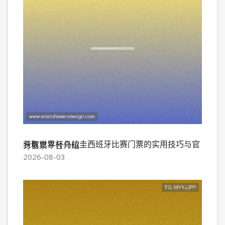
获取世界杯乌拉圭西班牙比赛门票的实用技巧与官方售票平台介绍
2026-08-03