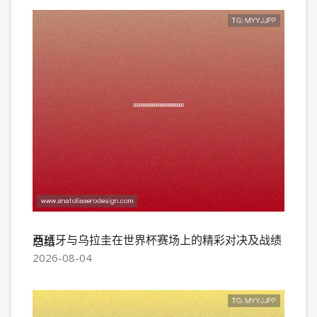
西班牙与乌拉圭在世界杯赛场上的精彩对决及战绩总结
2026-08-04