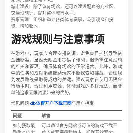
城市建设：除了体育场馆，还可以建设配套的商业区、
交通设施等，提升整体城市水平。
赛事管理：组织和举办各类体育赛事，吸引观众和投
资，增加收入。
游戏规则与注意事项
在游戏中，玩家应合理安排资源，避免盲目扩张导致资
金链断裂。虽然无限金币提供了便利，但仍需注意设施
的维护和管理，确保体育场馆的正常运营。此外，游戏
中的任务和成就系统鼓励玩家不断探索和挑战，合理规
划发展路线是取得成功的关键。建议玩家在使用无限金
币版本时，合理利用资源，体验游戏的多样玩法，而非
单纯追求无限资源带来的优势。
常见问题
db体育开户下载官网
与用户指南
问题
解答
如何获取最
可以通过官方网站或可信的游戏下载平
新版本的无
台下载安装最新版本，确保来源安全，