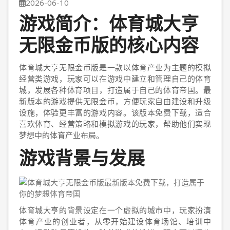
2026-06-10
游戏简介：体育城大亨
无限金币版的核心内容
体育城大亨无限金币版是一款以体育产业为主题的模拟
经营类游戏，玩家可以在游戏中建立和管理自己的体育
城，发展各种体育项目，打造属于自己的体育帝国。最
新版本的游戏提供无限金币，方便玩家自由建设和升级
设施，体验更丰富的游戏内容。该版本免费下载，适合
喜欢体育、经营策略和模拟游戏的玩家，帮助他们实现
梦想中的体育产业布局。
游戏背景与发展
体育城大亨的背景设定在一个虚拟的城市中，玩家扮演
体育产业的创业者，从零开始建设体育场馆、培训中