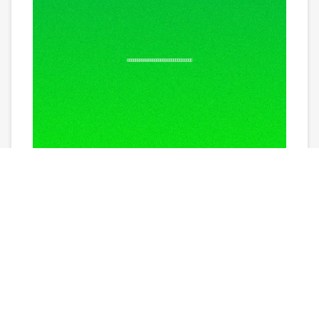
荷兰与瑞典国家队历史交锋纪录：世界杯赛场上的关键战役与战术分析
2026-08-02