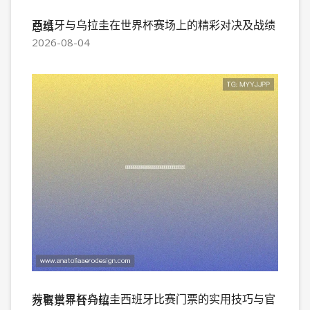
西班牙与乌拉圭在世界杯赛场上的精彩对决及战绩总结
2026-08-04
获取世界杯乌拉圭西班牙比赛门票的实用技巧与官方售票平台介绍