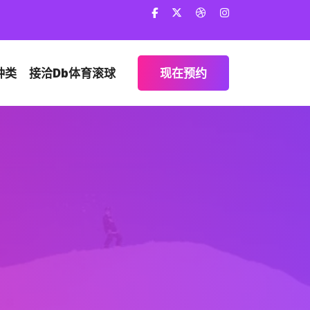
种类
接洽
Db体育滚球
现在预约