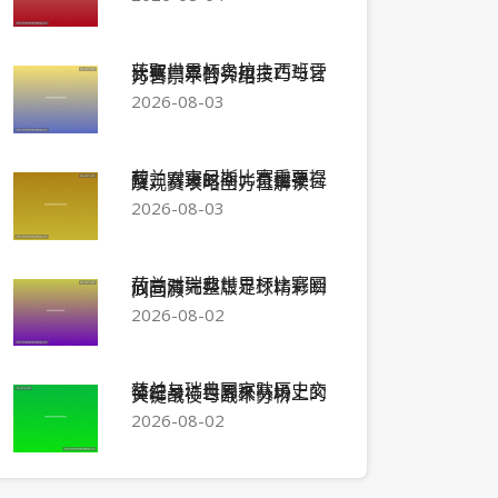
获取世界杯乌拉圭西班牙比赛门票的实用技巧与官方售票平台介绍
2026-08-03
荷兰对突尼斯比赛重要提醒，赛事时间、直播平台及观赛攻略全方位解读
2026-08-03
荷兰对瑞典世界杯比赛回放高清完整版足球精彩瞬间回顾
2026-08-02
荷兰与瑞典国家队历史交锋纪录：世界杯赛场上的关键战役与战术分析
2026-08-02