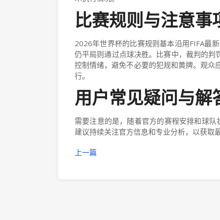
比赛规则与注意事
2026年世界杯的比赛规则基本沿用FIFA
仍平局则通过点球决胜。比赛中，裁判的判罚
控制情绪，避免不必要的犯规和黄牌。观众
行。
用户常见疑问与解
需要注意的是，随着官方的赛程安排和球队
建议持续关注官方信息和专业分析，以获取
上一篇