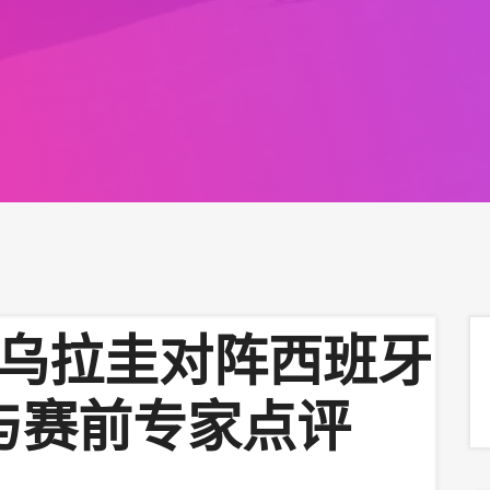
杯乌拉圭对阵西班牙
与赛前专家点评