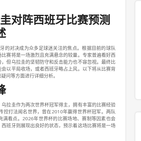
拉圭对阵西班牙比赛预测
述
班牙的对决成为众多足球迷关注的焦点。根据目前的球队
场比赛将是一场激烈且充满悬念的较量。专家普遍看好西
势，但乌拉圭的坚韧防守和反击能力也不容忽视。最终比
能会以平局收场，或者西班牙略占上风。以下将从比赛背
见疑问等方面进行详细分析。
锋
。乌拉圭作为两次世界杯冠军得主，拥有丰富的比赛经验
ka”传控打法闻名世界，曾在2010年赢得世界杯冠军。两队
满看点。2026年世界杯的比赛场地、赛制等因素也会
，西班牙则展现出良好的状态，预示着这场比赛将是一场